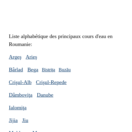
Liste alphabétique des principaux cours d'eau en
Roumanie:
Argeş
Arieş
Bârlad
Bega
Bistriţa
Buzău
Crişul-Alb
Crişul-Repede
Dâmboviţa
Danube
Ialomiţa
Jijia
Jiu