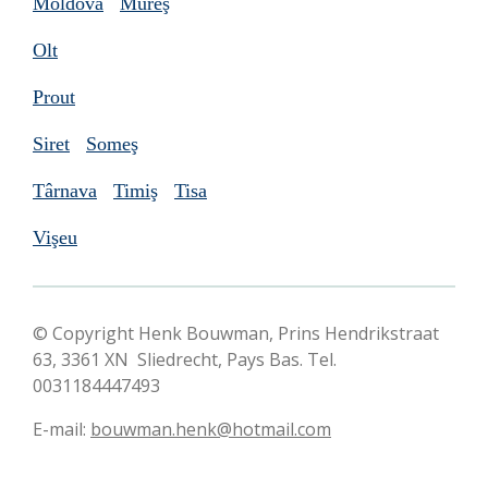
Moldova
Mureş
Olt
Prout
Siret
Someş
Târnava
Timiş
Tisa
Vişeu
© Copyright Henk Bouwman, Prins Hendrikstraat
63, 3361 XN Sliedrecht, Pays Bas. Tel.
0031184447493
E-mail:
bouwman.henk@hotmail.com