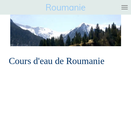
Roumanie
Ga
direct
naar
de
hoofdinhoud
Cours d'eau de Roumanie