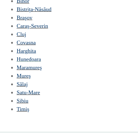
Bihor
Bistriţa-Năsăud
Braşov
Caraş-Severin
Cluj
Covasna
Harghita
Hunedoara
Maramureş
Mureş
Sălaj
Satu-Mare
Sibiu
Timiş