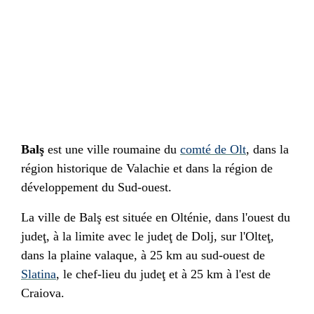
Balş
est une ville
roumaine
du
comté de Olt
, dans la
région historique de
Valachie
et dans la région de
développement du Sud-ouest.
La ville de Balş est située en
Olténie
, dans l'ouest du
judeţ, à la limite avec le
judeţ de Dolj
, sur l'
Olteţ
,
dans la plaine valaque, à
25 km
au sud-ouest de
Slatina
, le chef-lieu du judeţ et à
25 km
à l'est de
Craiova
.