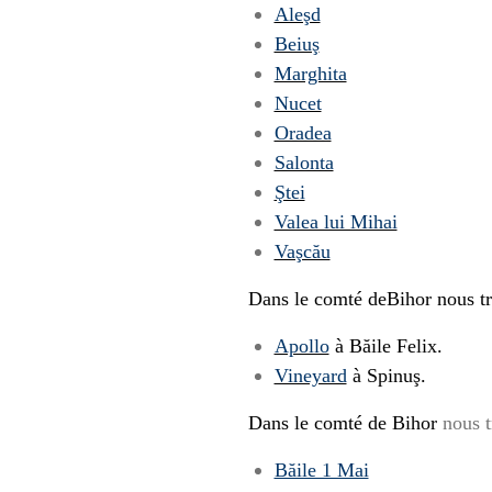
Aleşd
Beiuş
Marghita
Nucet
Oradea
Salonta
Ştei
Valea lui Mihai
Vaşcău
Dans le comté de
Bihor
nous tr
Apollo
à Băile Felix.
Vineyard
à Spinuş.
Dans le comté de Bihor
nous t
Băile 1 Mai