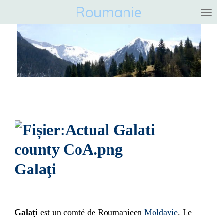
Roumanie
Ga
direct
naar
de
hoofdinhoud
Galaţi
Galaţi
est un
comté de Roumanie
en
Moldavie
. Le