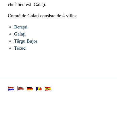
chef-lieu est Galaţi
.
Comté de Galaţi consiste de 4 villes
:
Ber
eşti
Galaţi
Târgu Bujor
Tecuci