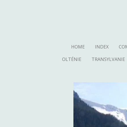
Ga
direct
naar
de
hoofdinhoud
HOME
INDEX
CO
OLTÉNIE
TRANSYLVANIE