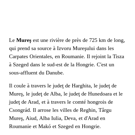
Le
Mureş
est une
rivière
de près de 725 km de long,
qui prend sa source à
Izvoru Mureşului
dans les
Carpates Orientales
, en
Roumanie
. Il rejoint la
Tisza
à
Szeged
dans le sud-est de la
Hongrie
. C'est un
sous-
affluent
du
Danube
.
Il coule à travers le
judeţ de Harghita
, le
judeţ de
Mureş
, le
judeţ de Alba
, le
judeţ de Hunedoara
et le
judeţ de Arad
, et à travers le comté hongrois de
Csongrád
. Il arrose les villes de
Reghin
,
Târgu
Mureş
,
Aiud
,
Alba Iulia
,
Deva
, et d'
Arad
en
Roumanie et
Makó
et
Szeged
en
Hongrie
.