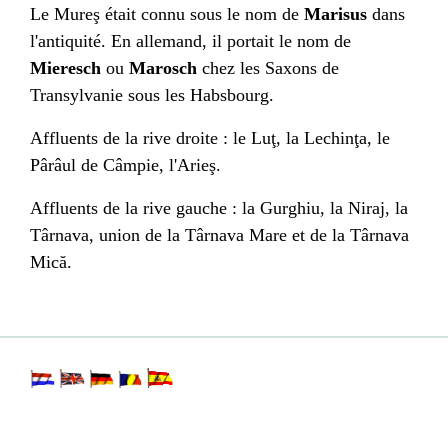
Le Mureş était connu sous le nom de
Marisus
dans
l'antiquité. En
allemand
, il portait le nom de
Mieresch
ou
Marosch
chez les
Saxons de
Transylvanie
sous les
Habsbourg
.
Affluents de la rive droite : le
Luţ
, la
Lechinţa
, le
Pârâul de Câmpie
, l'
Arieş
.
Affluents de la rive gauche : la
Gurghiu
, la
Niraj
, la
Târnava
, union de la
Târnava Mare
et de la
Târnava
Mică
.